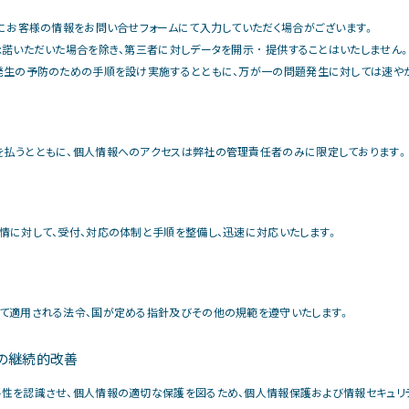
めにお客様の情報をお問い合せフォームにて入力していただく場合がございます。
諾いただいた場合を除き、第三者に対しデータを開示 ･ 提供することはいたしません
発生の予防のための手順を設け実施するとともに、万が一の問題発生に対しては速や
払うとともに、個人情報へのアクセスは弊社の管理責任者のみに限定しております。
情に対して、受付、対応の体制と手順を整備し、迅速に対応いたします。
て適用される法令、国が定める指針及びその他の規範を遵守いたします。
みの継続的改善
性を認識させ、個人情報の適切な保護を図るため、個人情報保護および情報セキュリテ