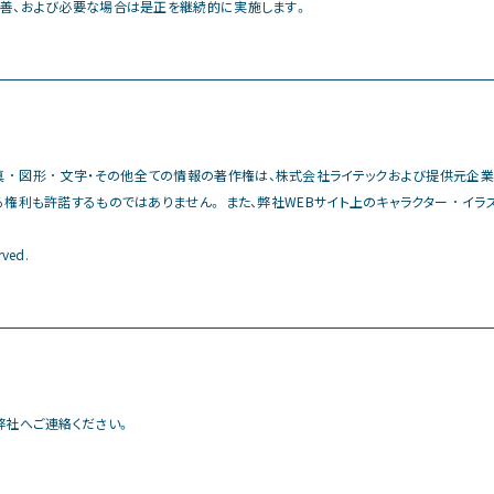
改善、および必要な場合は是正を継続的に実施します。
 写真 ･ 図形 ･ 文字・その他全ての情報の著作権は、株式会社ライテックおよび提供元企
利も許諾するものではありません。 また、弊社WEBサイト上のキャラクター ･ イラスト
rved.
弊社へご連絡ください。