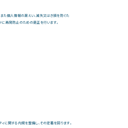
。また個人情報の漏えい、滅失又はき損を防ぐた
かに再発防止のための是正を行います。
ィに関する内規を整備し、その定着を図ります。