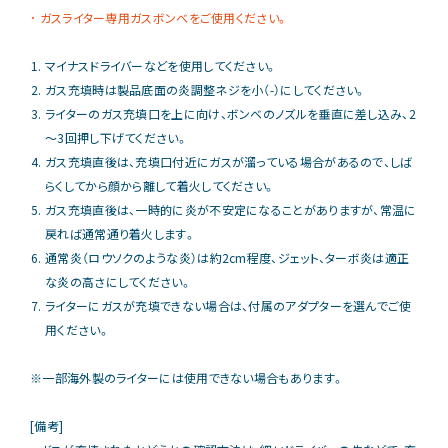
ガスライター専用ガスボンベをご使用ください。
マイナスドライバーなどを使用してください。
ガス充填時は製品底面の炎調整ネジを小（-）にしてください。
ライターのガス充填口を上に向け、ボンベのノズルを垂直に差し込み、2
～3回押し下げてください。
ガス充填直後は、充填口付近にガスが溜っている場合があるので、しば
らくしてから顔から離して着火してください。
ガス充填直後は、一時的に炎が不安定になることがありますが、常温に
戻れば通常通り着火します。
通常炎（ロウソクのような炎）は約2cm程度、ジェット、ターボ炎は適正
な炎の高さにしてください。
ライターにガスが充填できない場合は、付属のアダプターを選んでご使
用ください。
※一部海外製のライターには使用できない場合もあります。
[備考]