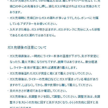
ガスが充填されたかどうかの確認方法は、細いドライバーの先などで、充
填口の中心の先端を少し押し、液化ガスが噴出すればガスは充填されて
おります。
ガス充填時に充填口からガスの漏れが多いようでしたら、ボンベに付属
しているアダプターをお使いください。
入れすぎた場合、ガスが吹き出ますが、ガスがタンクに充分に入った状態
であるためガス漏れではありません。
ガス充填後の注意について
ガス充填直後は、一時的にライター本体の温度が下がり、炎が不安定に
なったり、着火不良になりがちですが、故障ではありません。数分経過
し、ライター本体が常温に戻れば通常通り着火します。
ガス充填後溢れたガスが完全に乾くまで着火させないでください。
ガス充填後は、ライターの充填口などにガスが溜まっている場合があり
ますので、しばらくしてから、顔や衣類から離して着火してください。
炎の大きさが適切であるか確認してください。
ガス充填後は、炎調整ネジを回して調整してください。調整方法は、炎調
整ネジを大(+）の方向に回すと炎が大きくなり、小(-)の方向に回すと炎