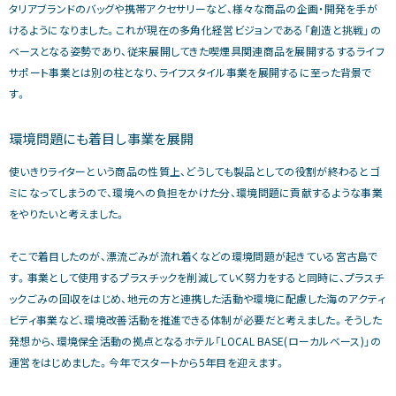
タリアブランドのバッグや携帯アクセサリーなど、様々な商品の企画・開発を手が
けるようになりました。これが現在の多角化経営ビジョンである「創造と挑戦」の
ベースとなる姿勢であり、従来展開してきた喫煙具関連商品を展開するするライフ
サポート事業とは別の柱となり、ライフスタイル事業を展開するに至った背景で
す。
環境問題にも着目し事業を展開
使いきりライターという商品の性質上、どうしても製品としての役割が終わるとゴ
ミになってしまうので、環境への負担をかけた分、環境問題に貢献するような事業
をやりたいと考えました。
そこで着目したのが、漂流ごみが流れ着くなどの環境問題が起きている宮古島で
す。事業として使用するプラスチックを削減していく努力をすると同時に、プラスチ
ックごみの回収をはじめ、地元の方と連携した活動や環境に配慮した海のアクティ
ビティ事業など、環境改善活動を推進できる体制が必要だと考えました。そうした
発想から、環境保全活動の拠点となるホテル「LOCAL BASE(ローカルベース)」の
運営をはじめました。今年でスタートから5年目を迎えます。