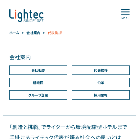
Menu
ホーム
会社案内
代表挨拶
会社案内
会社概要
代表挨拶
組織図
沿革
グループ企業
採用情報
「創造と挑戦」でライターから環境配慮型ホテルまで
手掛けるライテック代表が語る社会への思いとは