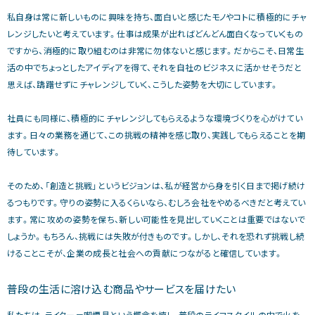
私自身は常に新しいものに興味を持ち、面白いと感じたモノやコトに積極的にチャ
レンジしたいと考えています。仕事は成果が出ればどんどん面白くなっていくもの
ですから、消極的に取り組むのは非常に勿体ないと感じます。だからこそ、日常生
活の中でちょっとしたアイディアを得て、それを自社のビジネスに活かせそうだと
思えば、躊躇せずにチャレンジしていく、こうした姿勢を大切にしています。
社員にも同様に、積極的にチャレンジしてもらえるような環境づくりを心がけてい
ます。日々の業務を通じて、この挑戦の精神を感じ取り、実践してもらえることを期
待しています。
そのため、「創造と挑戦」というビジョンは、私が経営から身を引く日まで掲げ続け
るつもりです。守りの姿勢に入るくらいなら、むしろ会社をやめるべきだと考えてい
ます。常に攻めの姿勢を保ち、新しい可能性を見出していくことは重要ではないで
しょうか。もちろん、挑戦には失敗が付きものです。しかし、それを恐れず挑戦し続
けることこそが、企業の成長と社会への貢献につながると確信しています。
普段の生活に溶け込む商品やサービスを届けたい
私たちは、ライター＝喫煙具という概念を壊し、普段のライフスタイルの中で火を